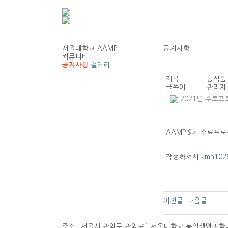
서울대학교 AAMP
공지사항
커뮤니티
공지사항
갤러리
제목
농식품
글쓴이
관리자
2021년 수료프로
AAMP 9기 수료프
작성하셔서
kmh1026
이전글
다음글
주소 : 서울시 관악구 관악로1 서울대학교 농업생명과학대학 75-1 |